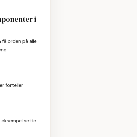
mponenter i
 få orden på alle
ene
r forteller
r eksempel sette