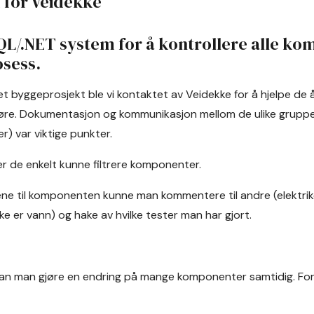
 for Veidekke
QL/.NET system for å kontrollere alle ko
sess.
et byggeprosjekt ble vi kontaktet av Veidekke for å hjelpe de å
gjøre. Dokumentasjon og kommunikasjon mellom de ulike grupp
er) var viktige punkter.
der de enkelt kunne filtrere komponenter.
ne til komponenten kunne man kommentere til andre (elektrike
kke er vann) og hake av hvilke tester man har gjort.
an man gjøre en endring på mange komponenter samtidig. Fo