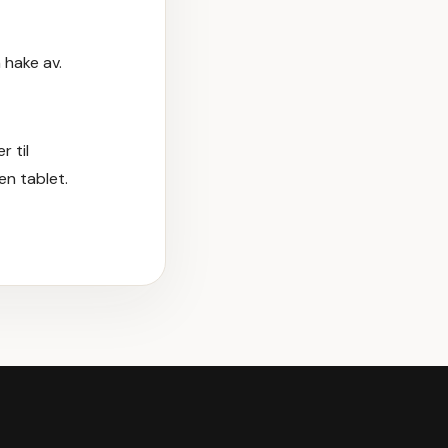
 hake av.
r til
n tablet.