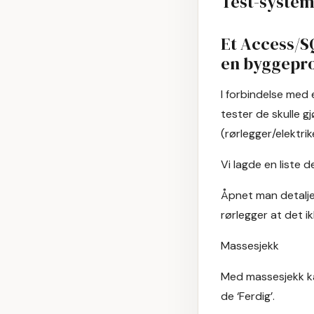
Test-system
Et Access/S
en byggepro
I forbindelse med 
tester de skulle 
(rørlegger/elektrik
Vi lagde en liste 
Åpnet man detalje
rørlegger at det i
Massesjekk
Med massesjekk k
de ‘Ferdig’.