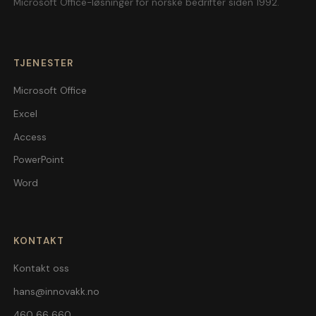
Microsoft Office-løsninger for norske bedrifter siden 1992.
TJENESTER
Microsoft Office
Excel
Access
PowerPoint
Word
KONTAKT
Kontakt oss
hans@innovakk.no
460 66 660