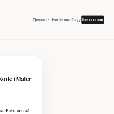
Kontakt oss
Tjenester
Hvorfor oss
Blogg
Kode i Maler
owerPoint enn på