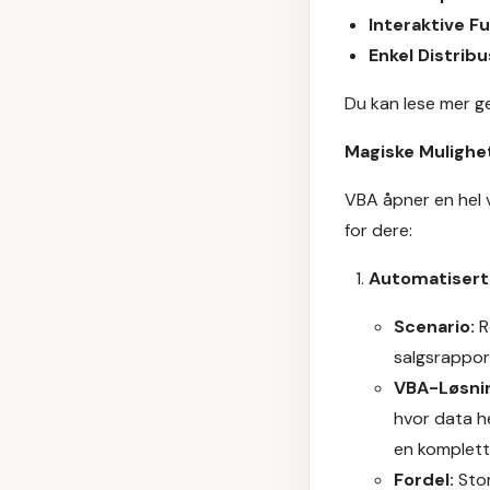
Interaktive F
Enkel Distribu
Du kan lese mer g
Magiske Mulighe
VBA åpner en hel 
for dere:
Automatisert
Scenario:
R
salgsrapport
VBA-Løsni
hvor data h
en komplett 
Fordel:
Stor