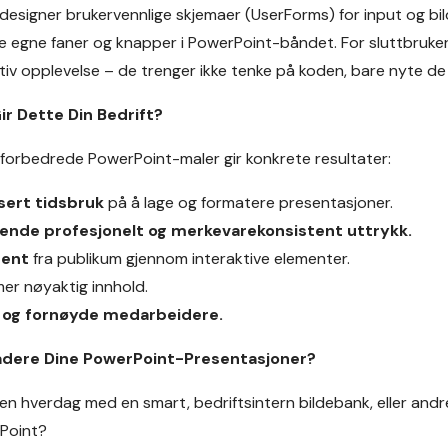
designer brukervennlige skjemaer (UserForms) for input og bild
egne faner og knapper i PowerPoint-båndet. For sluttbruker
tiv opplevelse – de trenger ikke tenke på koden, bare nyte de
ir Dette Din Bedrift?
-forbedrede PowerPoint-maler gir konkrete resultater:
sert tidsbruk
på å lage og formatere presentasjoner.
ende profesjonelt og merkevarekonsistent uttrykk.
ment
fra publikum gjennom interaktive elementer.
er nøyaktig innhold.
e og fornøyde medarbeidere.
radere Dine PowerPoint-Presentasjoner?
 en hverdag med en smart, bedriftsintern bildebank, eller and
rPoint?