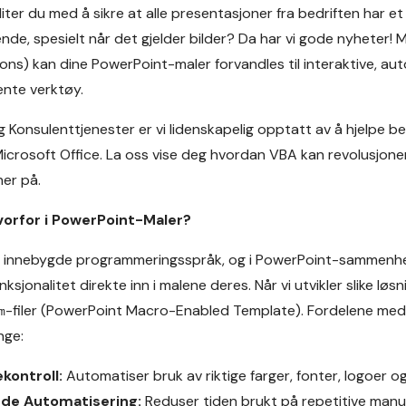
liter du med å sikre at alle presentasjoner fra bedriften har et
nde, spesielt når det gjelder bilder? Da har vi gode nyheter!
ions) kan dine PowerPoint-maler forvandles til interaktive, au
nte verktøy.
g Konsulenttjenester
er vi lidenskapelig opptatt av å hjelpe b
Microsoft Office. La oss vise deg hvordan VBA kan revolusjon
ner på.
vorfor i PowerPoint-Maler?
s innebygde programmeringsspråk, og i PowerPoint-sammenhe
sjonalitet direkte inn i malene deres. Når vi utvikler slike løsn
-filer (PowerPoint Macro-Enabled Template). Fordelene med
m
nge:
kontroll:
Automatiser bruk av riktige farger, fonter, logoer og
de Automatisering:
Reduser tiden brukt på repetitive manu