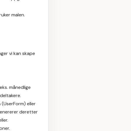
bruker malen.
ger vi kan skape
.eks. månedlige
deltakere.
a (UserForm) eller
genererer deretter
ler.
oner.