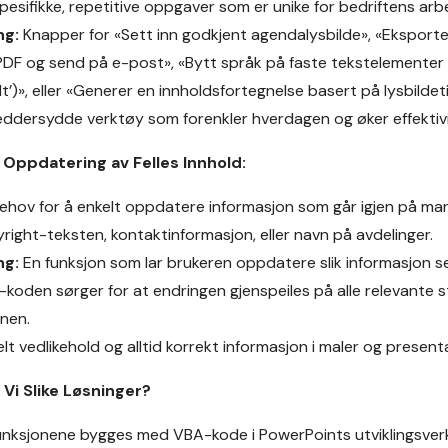
pesifikke, repetitive oppgaver som er unike for bedriftens arbe
ng:
Knapper for «Sett inn godkjent agendalysbilde», «Eksporte
l PDF og send på e-post», «Bytt språk på faste tekstelementer (
lt’)», eller «Generer en innholdsfortegnelse basert på lysbildeti
ddersydde verktøy som forenkler hverdagen og øker effektivi
Oppdatering av Felles Innhold:
ehov for å enkelt oppdatere informasjon som går igjen på man
pyright-teksten, kontaktinformasjon, eller navn på avdelinger.
ng:
En funksjon som lar brukeren oppdatere slik informasjon se
koden sørger for at endringen gjenspeiles på alle relevante s
nen.
lt vedlikehold og alltid korrekt informasjon i maler og present
 Vi Slike Løsninger?
unksjonene bygges med VBA-kode i PowerPoints utviklingsverk