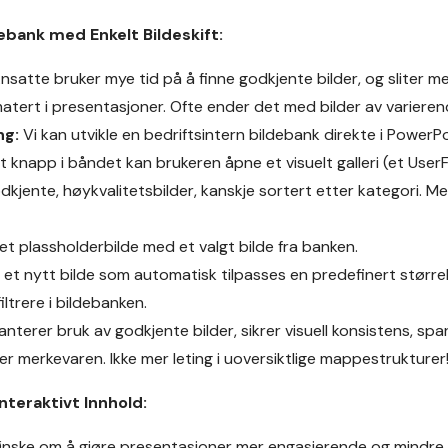
debank med Enkelt Bildeskift:
nsatte bruker mye tid på å finne godkjente bilder, og sliter m
atert i presentasjoner. Ofte ender det med bilder av varierende
ng:
Vi kan utvikle en bedriftsintern bildebank direkte i PowerP
 knapp i båndet kan brukeren åpne et visuelt galleri (et User
dkjente, høykvalitetsbilder, kanskje sortert etter kategori. Me
et plassholderbilde med et valgt bilde fra banken.
 et nytt bilde som automatisk tilpasses en predefinert større
iltrere i bildebanken.
nterer bruk av godkjente bilder, sikrer visuell konsistens, s
ker merkevaren. Ikke mer leting i uoversiktlige mappestrukturer
nteraktivt Innhold:
nske om å gjøre presentasjoner mer engasjerende og mindre 