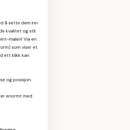
ed å sette dem inn
 kvalitet og stil.
oint-malen! Via en
Form) som viser et
d ett klikk kan
lse og posisjon.
parer enormt med
!
lineære.