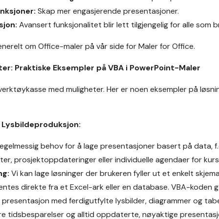
unksjoner:
Skap mer engasjerende presentasjoner.
sjon:
Avansert funksjonalitet blir lett tilgjengelig for alle som 
enerelt om Office-maler på vår side for
Maler for Office
.
ter: Praktiske Eksempler på VBA i PowerPoint-Maler
verktøykasse med muligheter. Her er noen eksempler på løsnin
 Lysbildeproduksjon:
egelmessig behov for å lage presentasjoner basert på data, f
er, prosjektoppdateringer eller individuelle agendaer for kurs
ng:
Vi kan lage løsninger der brukeren fyller ut et enkelt skjem
entes direkte fra et Excel-ark eller en database. VBA-koden 
presentasjon med ferdigutfylte lysbilder, diagrammer og tabel
e tidsbesparelser og alltid oppdaterte, nøyaktige presentasj