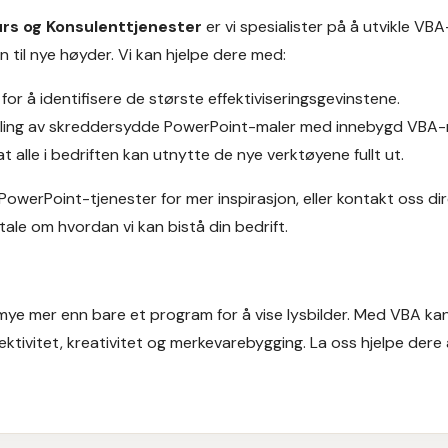
urs og Konsulenttjenester
er vi spesialister på å utvikle VB
til nye høyder. Vi kan hjelpe dere med:
or å identifisere de største effektiviseringsgevinstene.
kling av skreddersydde PowerPoint-maler med innebygd VBA-
at alle i bedriften kan utnytte de nye verktøyene fullt ut.
PowerPoint-tjenester
for mer inspirasjon, eller
kontakt oss di
ale om hvordan vi kan bistå din bedrift.
ye mer enn bare et program for å vise lysbilder. Med VBA kan 
fektivitet, kreativitet og merkevarebygging. La oss hjelpe dere 