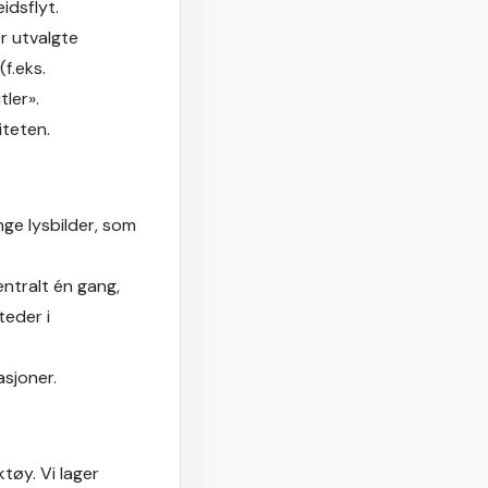
idsflyt.
r utvalgte
f.eks.
tler».
teten.
ge lysbilder, som
ntralt én gang,
teder i
asjoner.
tøy. Vi lager