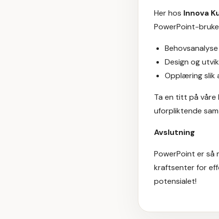
Her hos
Innova K
PowerPoint-bruken 
Behovsanalyse f
Design og utvi
Opplæring slik 
Ta en titt på våre
uforpliktende samt
Avslutning
PowerPoint er så m
kraftsenter for ef
potensialet!