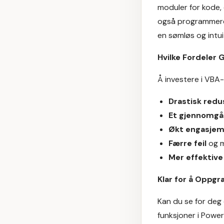
moduler for kode, 
også programmere 
en sømløs og intui
Hvilke Fordeler G
Å investere i VBA
Drastisk redu
Et gjennomgå
Økt engasje
Færre feil
og m
Mer effektiv
Klar for å Oppg
Kan du se for deg
funksjoner i Powe