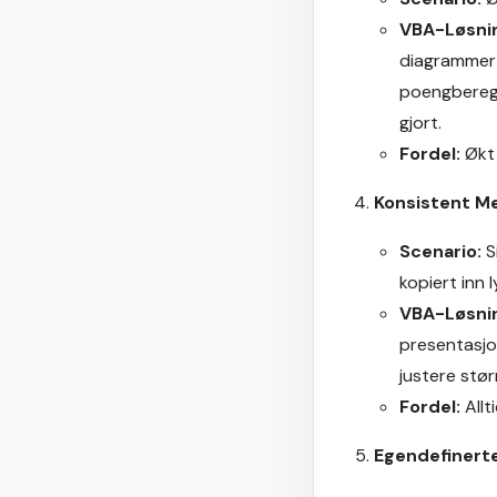
VBA-Løsni
diagrammer 
poengberegni
gjort.
Fordel:
Økt 
Konsistent M
Scenario:
S
kopiert inn 
VBA-Løsni
presentasjon
justere stør
Fordel:
Allt
Egendefinerte