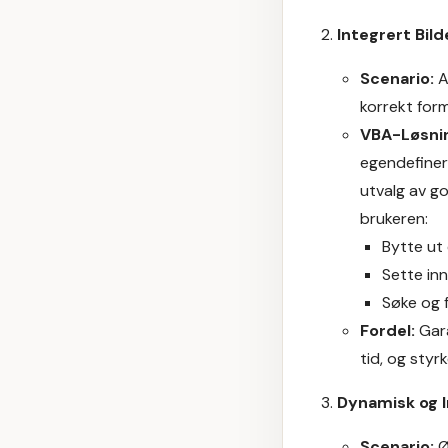
Integrert Bil
Scenario:
A
korrekt form
VBA-Løsni
egendefinert
utvalg av go
brukeren:
Bytte ut 
Sette inn
Søke og f
Fordel:
Gara
tid, og styr
Dynamisk og I
Scenario:
Ø