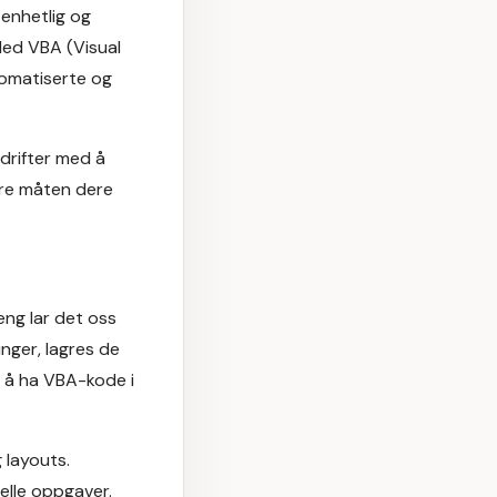
 enhetlig og
 Med VBA (Visual
tomatiserte og
edrifter med å
ere måten dere
ng lar det oss
inger, lagres de
 å ha VBA-kode i
 layouts.
elle oppgaver.