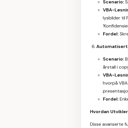
Scenario:
S
VBA-Løsni
lysbilder ti
‘Konfidensie
Fordel:
Skre
Automatisert 
Scenario:
B
årstall i co
VBA-Løsni
hvorpå VBA-
presentasjo
Fordel:
Enke
Hvordan Utvikler
Disse avanserte f