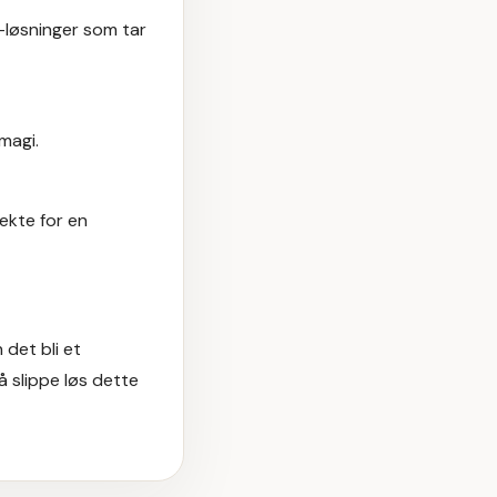
A-løsninger som tar
magi.
rekte
for en
det bli et
å slippe løs dette