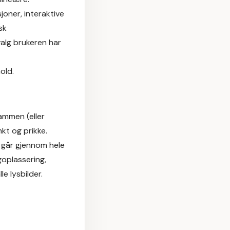
oner, interaktive
sk
valg brukeren har
old.
ammen (eller
nkt og prikke.
 går gjennom hele
goplassering,
le lysbilder.