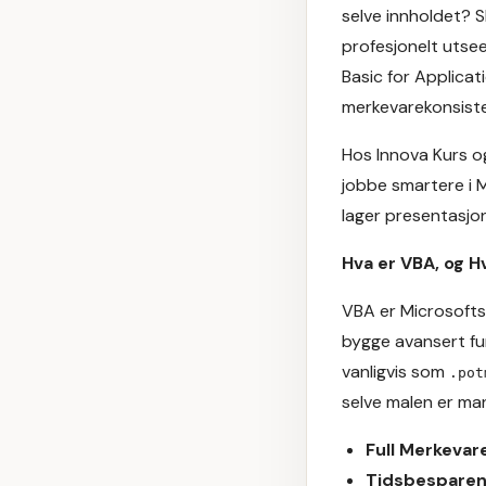
selve innholdet? S
profesjonelt utsee
Basic for Applicat
merkevarekonsiste
Hos
Innova Kurs o
jobbe smartere i 
lager presentasjo
Hva er VBA, og H
VBA er Microsoft
bygge avansert funk
vanligvis som
.pot
selve malen er ma
Full Merkevare
Tidsbesparen