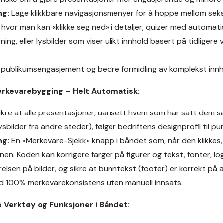
ng:
Lage klikkbare navigasjonsmenyer for å hoppe mellom seksj
hvor man kan «klikke seg ned» i detaljer, quizer med automati
ng, eller lysbilder som viser ulikt innhold basert på tidligere 
publikumsengasjement og bedre formidling av komplekst innh
erkevarebygging – Helt Automatisk:
ikre at alle presentasjoner, uansett hvem som har satt dem s
lysbilder fra andre steder), følger bedriftens designprofil til pu
ng:
En «Merkevare-Sjekk» knapp i båndet som, når den klikkes,
en. Koden kan korrigere farger på figurer og tekst, fonter, lo
relsen på bilder, og sikre at bunntekst (footer) er korrekt på al
id 100% merkevarekonsistens uten manuell innsats.
 Verktøy og Funksjoner i Båndet: