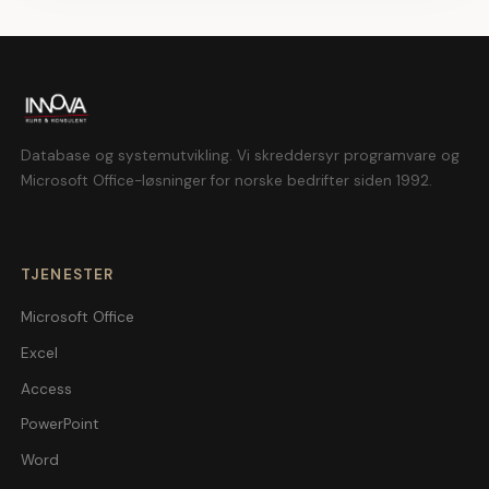
Database og systemutvikling. Vi skreddersyr programvare og
Microsoft Office-løsninger for norske bedrifter siden 1992.
TJENESTER
Microsoft Office
Excel
Access
PowerPoint
Word