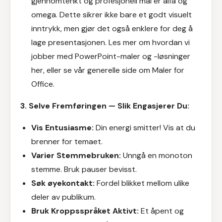
gjennomtenkt og profesjonell mal er alfa og
omega. Dette sikrer ikke bare et godt visuelt
inntrykk, men gjør det også enklere for deg å
lage presentasjonen. Les mer om hvordan vi
jobber med
PowerPoint-maler og -løsninger
her
, eller se vår generelle side om
Maler for
Office
.
3. Selve Fremføringen — Slik Engasjerer Du:
Vis Entusiasme:
Din energi smitter! Vis at du
brenner for temaet.
Varier Stemmebruken:
Unngå en monoton
stemme. Bruk pauser bevisst.
Søk øyekontakt:
Fordel blikket mellom ulike
deler av publikum.
Bruk Kroppsspråket Aktivt:
Et åpent og