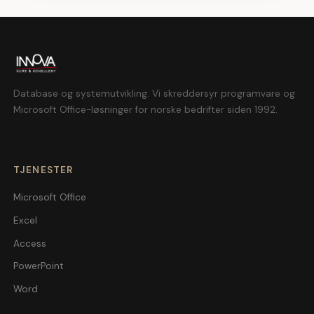
Database og systemutvikling. Vi skreddersyr programvare og
Microsoft Office-løsninger for norske bedrifter siden 1992.
TJENESTER
Microsoft Office
Excel
Access
PowerPoint
Word